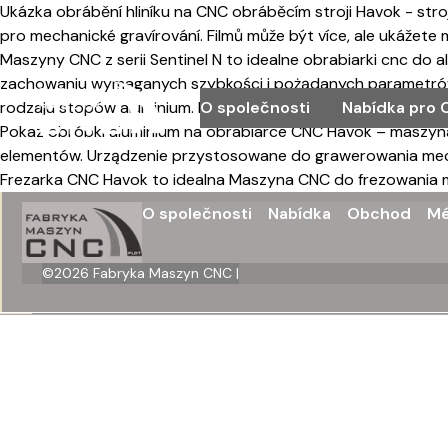
Ukázka obrábění hliníku na CNC obráběcím stroji Havok - str
pro mechanické gravírování. Filmů může být více, ale ukážete m
Maszyny CNC z serii Sentinel N to idealne obrabiarki cnc do
zachowaniu wymaganych szybkości i pożądanych parametrów o
O společnosti
Nabídka pro 
rodzaju stopów aluminium. Ploter do Aluminium to Maszyna C
Pokaz obróbki aluminium na obrabiarce CNC Havok – maszyn
elementów. Urządzenie przystosowane do grawerowania mecha
Frezarka CNC Havok to idealna Maszyna CNC do frezowania mat
O společnosti
Nabídka
Obchod
Mé
©
2026
Fabryka Maszyn CNC |