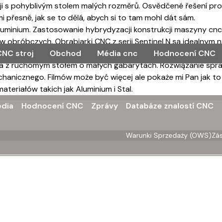
oji s pohyblivým stolem malých rozměrů. Osvědčené řešení pr
i přesně, jak se to dělá, abych si to tam mohl dát sám.
 aluminium. Zastosowanie hybrydyzacji konstrukcji maszyny c
bróbczych. Obrabiarki CNC z serii Sentinel N są idealnym n
CNC stroj
Obchod
Média cnc
Hodnocení CNC
NC o wysokich parametrach i jakości obrabianego detalu.
a z ruchomym stołem o małych gabarytach. Rozwiązanie spra
nicznego. Filmów może być więcej ale pokaże mi Pan jak to
eriałów takich jak Aluminium i Stal.
dia
Hodnocení CNC
Zprávy
Databáze znalostí CNC
Warunki Sprzedaży (OWS)
Zá