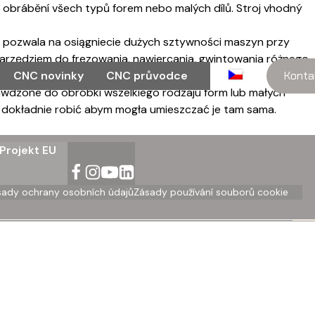
o obrábění všech typů forem nebo malých dílů. Stroj vhodný
nc pozwala na osiągniecie dużych sztywności maszyn przy
arzędziem do frezowania, nawiercania, gwintowania różnego
CNC novinky
CNC průvodce
Konta
wdzone do obróbki wszelkiego rodzaju form lub małych
 dokładnie robić abym mogła umieszczać je tam sama.
Projekt EU
sady ochrany osobních údajů
Zásady používání souborů cookie