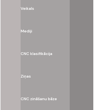
Veikals
Mediji
CNC klasifikācija
Ziņas
CNC zināšanu bāze