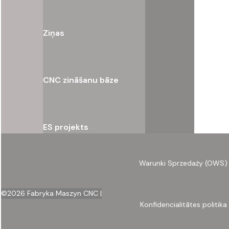
Ziņas
CNC zināšanu bāze
ES projekts
Warunki Sprzedaży (OWS)
©
2026
Fabryka Maszyn CNC |
Konfidencialitātes politika