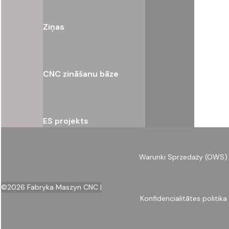
Ziņas
CNC zināšanu bāze
ES projekts
Warunki Sprzedaży (OWS)
©
2026
Fabryka Maszyn CNC |
Konfidencialitātes politika