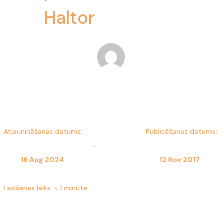
Haltor
Dominika Kulesza
Atjaunināšanas datums:
Publicēšanas datums:
-
16 Aug 2024
12 Nov 2017
Lasīšanas laiks:
< 1 minūte