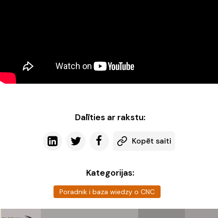
Dalīties ar rakstu:
Kopēt saiti
Kategorijas:
Poradnik i baza wiedzy o CNC