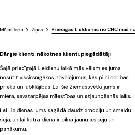
Priecīgas Lieldienas no CNC mašīn
Mājas lapa
Ziņas
Dārgie klienti, nākotnes klienti, piegādātāji
Šajā priecīgajā Lieldienu laikā mēs vēlamies jums
nosūtīt vissirsnīgākos novēlējumus, kas pilni cerības,
prieka un labklājības. Lai šie Ziemassvētki jums ir
miera, savstarpējas mīlestības un atjaunošanās laiks.
Lai Lieldienas jums sagādā daudz emociju un smaidu
sejā, un lai katra diena ir pilna jaunu iespēju un
panākumu.