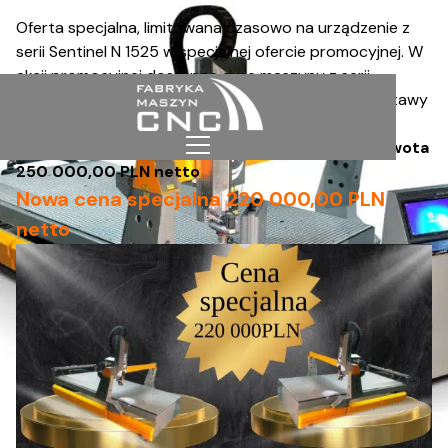
Oferta specjalna, limitowana czasowo na urządzenie z
serii Sentinel N 1525 w specjalnej ofercie promocyjnej. W
akcji promocyjnej dostępne dwie maszyny z serii
Sentinel N 1525.
Gwarantowany szybki termin dostawy
- do 4 tygodni.
Cena regularna urządzenia Sentinel N 1525 to kwota
250 000,00 PLN
netto
Nowa cena specjalna 220 000,00 PLN
netto