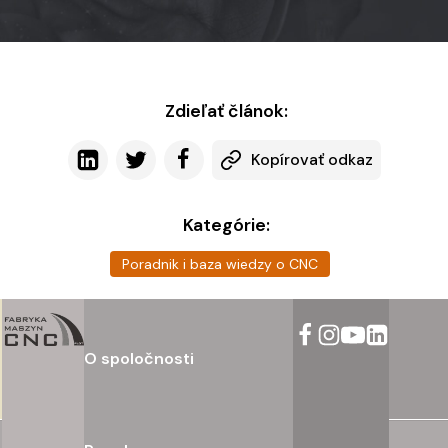
Zdieľať článok:
Kopírovať odkaz
Kategórie:
Poradnik i baza wiedzy o CNC
O spoločnosti