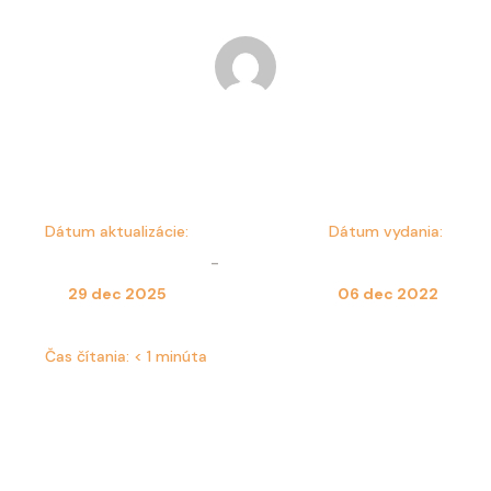
Dominika Kulesza
Dátum aktualizácie:
Dátum vydania:
-
29 dec 2025
06 dec 2022
Čas čítania:
< 1 minúta