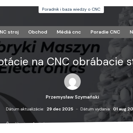
Poradnik i baza wiedzy o CNC
NC stroj
Obchod
Médiá cnc
Poradie CNC
N
otácie na CNC obrábacie s
Przemysław Szymański
-
Dátum aktualizácie:
29 dec 2025
Dátum vydania:
01 aug 2
Čas čítania:
< 1 minúta