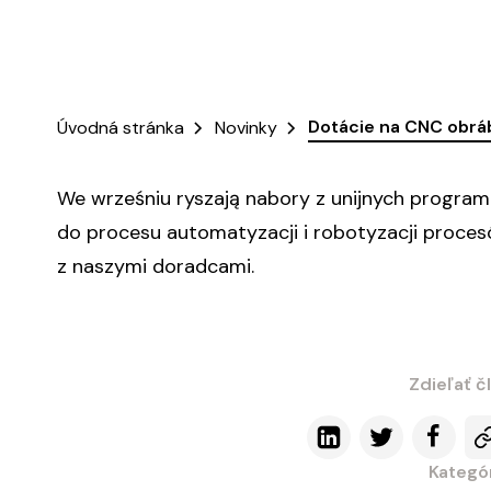
Dotácie na CNC obráb
Úvodná stránka
Novinky
We wrześniu ryszają nabory z unijnych progra
do procesu automatyzacji i robotyzacji proce
z naszymi doradcami.
Zdieľať č
Kategór