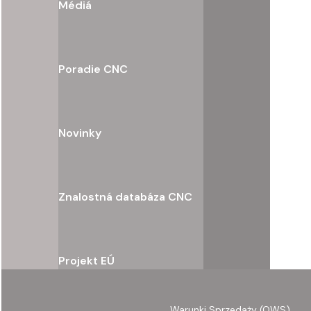
Médiá
Poradie CNC
Novinky
Znalostná databáza CNC
Projekt EÚ
Warunki Sprzedaży (OWS)