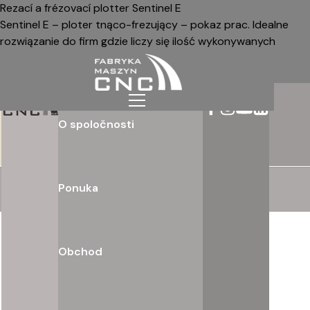
Rezací a frézovací plotter Sentinel E
Sentinel E – ploter tnąco-frezujący – pokaz prac. Idealne
rozwiązanie do firm gdzie liczy się ilość wykonywanych
elementów i ich różnorodność. Ploter tnący cnc to
nowoczesna maszyna CNC
O spoločnosti
Ponuka
Obchod