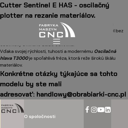
Cutter Sentinel E HAS - oscilačný
plotter na rezanie materiálov.
Fréza série Sentinel E HAS je vysoko výkonná cnc fréza
určená na rezanie širokej škály materiálov. Tento model bez
konkurencie podporuje obalový, tesniaci, čalúnnický,
obuvnícky a mnohé ďalšie odvetvia.
Vďaka svojej rýchlosti, tuhosti a modernému
Oscilačná
hlava T3000
je spoľahlivá fréza, ktorá reže širokú škálu
materiálov.
Konkrétne otázky týkajúce sa tohto
modelu by ste mali
adresovať:
handlowy@obrabiarki-cnc.pl
O spoločnosti