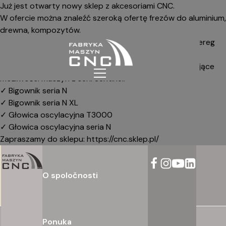
Już jest otwarty nowy
sklep z akcesoriami CNC
.
W ofercie można znaleźć szeroką ofertę frezów do aluminium,
drewna, kompozytów.
Agregaty frezujące
i osię oscylacyjne – tnące, oraz szereg
innych akcesoriów niezbędnych przy obróbce CNC.
W asortymencie znajdziesz również głowice rozszerzające
możliwości maszyn z serii Sentinel:
✓
Bigownik seria N
✓
Bigownik seria N XL
✓
Głowica oscylacyjna T3000
✓
Głowica oscylacyjna seria N
Zapraszamy do sklepu:
https://cnc.sklep.pl/
O spoločnosti
Ponuka