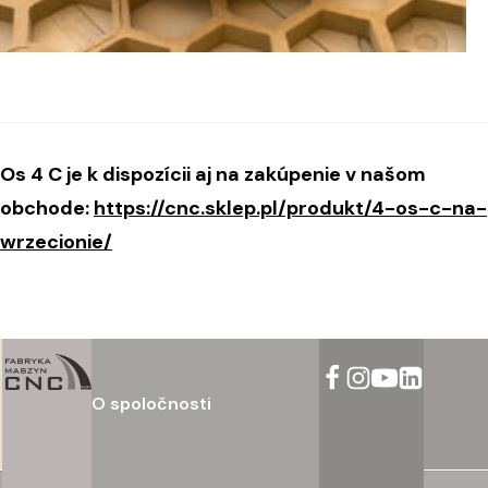
Os 4 C je k dispozícii aj na zakúpenie v našom
obchode:
https://cnc.sklep.pl/produkt/4-os-c-na-
wrzecionie/
O spoločnosti