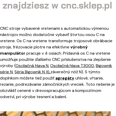
znajdziesz w cnc.sklep.pl
CNC stroje vybavené vretenami s automatickou výmenou
nástrojov možno dodatočne vybaviť štvrtou osou C na
vretene. Os C na vretene transformuje trojosové obrábacie
stroje, frézovacie plotre na efektívne
výrobný
manipulátor
pracuje v 4 osiach. Prídavná os C na vretene
umožňuje použitie ďalšieho CNC príslušenstva na zlepšenie
výroby (
Oscilačná hlava N
,
Oscilačná hlava T3000
,
Bigownik
série N
,
Séria Bigownik N XL
záverečný nôž N). S týmto
doplnkom môžete tiež použiť
agregáty
uhlové, vŕtanie,
rezanie, podrezávanie zámočníckych vreciek. Toto riešenie je
obzvlášť cenené v drevospracujúcom a kompozitnom
odvetví, pri výrobe tesnení a balení.