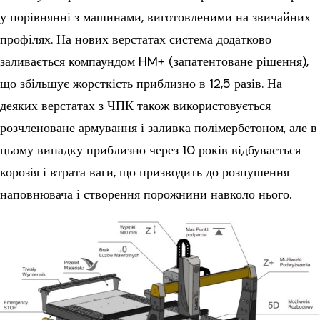
у порівнянні з машинами, виготовленими на звичайних
профілях. На нових верстатах система додатково
заливається компаундом HM+ (запатентоване рішення),
що збільшує жорсткість приблизно в 12,5 разів. На
деяких верстатах з ЧПК також використовується
розчленоване армування і заливка полімербетоном, але в
цьому випадку приблизно через 10 років відбувається
корозія і втрата ваги, що призводить до розпушення
наповнювача і створення порожнини навколо нього.