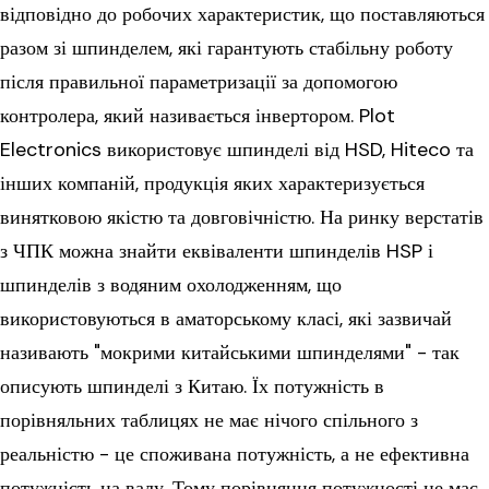
відповідно до робочих характеристик, що поставляються
разом зі шпинделем, які гарантують стабільну роботу
після правильної параметризації за допомогою
контролера, який називається інвертором. Plot
Electronics використовує шпинделі від HSD, Hiteco та
інших компаній, продукція яких характеризується
винятковою якістю та довговічністю. На ринку верстатів
з ЧПК можна знайти еквіваленти шпинделів HSP і
шпинделів з водяним охолодженням, що
використовуються в аматорському класі, які зазвичай
називають "мокрими китайськими шпинделями" - так
описують шпинделі з Китаю. Їх потужність в
порівняльних таблицях не має нічого спільного з
реальністю - це споживана потужність, а не ефективна
потужність на валу. Тому порівняння потужності не має