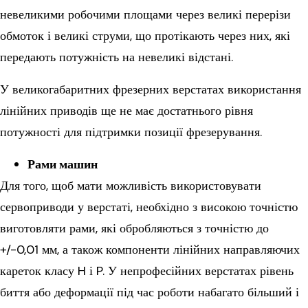
невеликими робочими площами через великі перерізи
обмоток і великі струми, що протікають через них, які
передають потужність на невеликі відстані.
У великогабаритних фрезерних верстатах використання
лінійних приводів ще не має достатнього рівня
потужності для підтримки позиції фрезерування.
Рами машин
Для того, щоб мати можливість використовувати
сервоприводи у верстаті, необхідно з високою точністю
виготовляти рами, які обробляються з точністю до
+/-0,01 мм, а також компоненти лінійних направляючих
кареток класу H і P. У непрофесійних верстатах рівень
биття або деформації під час роботи набагато більший і