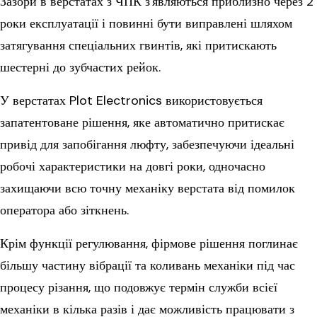
Зазори в верстатах з ЧПК з'являються приблизно через 2
роки експлуатації і повинні бути виправлені шляхом
затягування спеціальних гвинтів, які притискають
шестерні до зубчастих рейок.
У верстатах Plot Electronics використовується
запатентоване рішення, яке автоматично притискає
привід для запобігання люфту, забезпечуючи ідеальні
робочі характеристики на довгі роки, одночасно
захищаючи всю точну механіку верстата від помилок
оператора або зіткнень.
Крім функції регулювання, фірмове рішення поглинає
більшу частину вібрації та коливань механіки під час
процесу різання, що подовжує термін служби всієї
механіки в кілька разів і дає можливість працювати з