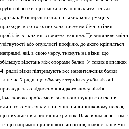
грубої обробки, щоб можна було посадити тільки
доріжки. Розширення сталі в таких конструкціях
призводить до того, що вона тисне на бічні стінки
профілів, з яких виготовлена машина. Це викликає зміни
увігнутості або опуклості профілю, до якого кріпляться
напрямні, які, в свою чергу, тиснуть на візки, що
збільшує відстань між опорами балки. У таких випадках
4-рядні візки підтримують все навантаження балки
лише на 2 ряди, що обмежує термін служби візка і
призводить до відносно швидкого зносу візків.
Додатковою проблемою такої конструкції є осідання
вийнятого матеріалу і пилу на підшипниковому порозі,
що вимагає використання кришок. Важливим аспектом є
те, що напрямні прилипають до основ, інакше напрямні