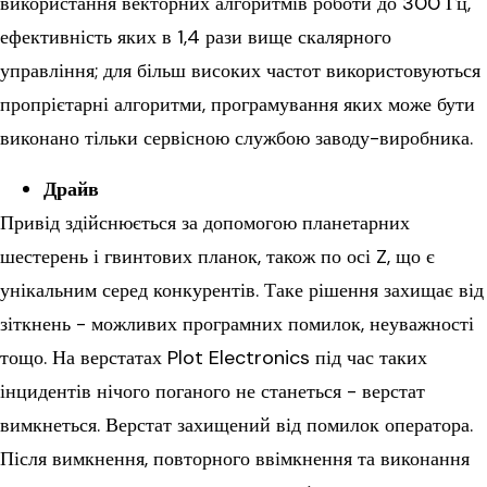
використання векторних алгоритмів роботи до 300 Гц,
ефективність яких в 1,4 рази вище скалярного
управління; для більш високих частот використовуються
пропрієтарні алгоритми, програмування яких може бути
виконано тільки сервісною службою заводу-виробника.
Драйв
Привід здійснюється за допомогою планетарних
шестерень і гвинтових планок, також по осі Z, що є
унікальним серед конкурентів. Таке рішення захищає від
зіткнень - можливих програмних помилок, неуважності
тощо. На верстатах Plot Electronics під час таких
інцидентів нічого поганого не станеться - верстат
вимкнеться. Верстат захищений від помилок оператора.
Після вимкнення, повторного ввімкнення та виконання