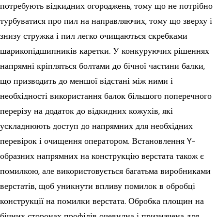
потребують відкидних огороджень, тому що не потрібно
турбуватися про пил на направляючих, тому що зверху і
знизу стружка і пил легко очищаються скребками
шарикопідшипників каретки. У конкуруючих рішеннях
напрямні кріпляться болтами до бічної частини балки,
що призводить до меншої відстані між ними і
необхідності використання балок більшого поперечного
перерізу на додаток до відкидних кожухів, які
ускладнюють доступ до напрямних для необхідних
перевірок і очищення оператором. Встановлення Y-
образних напрямних на конструкцію верстата також є
помилкою, але використовується багатьма виробниками
верстатів, щоб уникнути впливу помилок в обробці
конструкції на помилки верстата. Обробка площин на
бічних сторонах профілів очевидна і призначена для