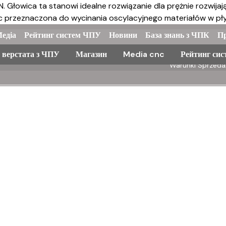
 N. Głowica ta stanowi idealne rozwiązanie dla prężnie rozwija
 przeznaczona do wycinania oscylacyjnego materiałów w płyta
едіа
Рейтинг систем ЧПУ
Новини
База знань з ЧПК
П
 верстата з ЧПУ
Магазин
Media cnc
Рейтинг си
Warunki Sprzed