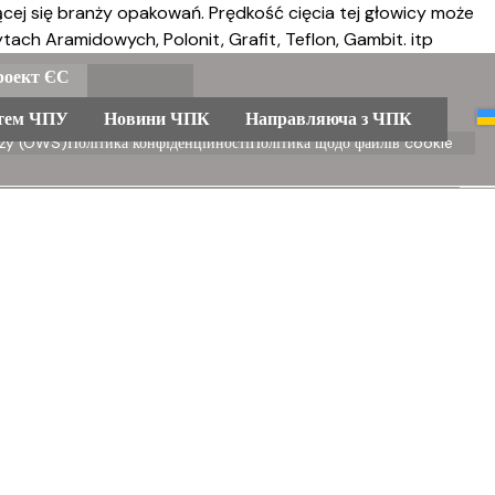
jącej się branży opakowań. Prędkość cięcia tej głowicy może
ch Aramidowych, Polonit, Grafit, Teflon, Gambit. itp
роект ЄС
стем ЧПУ
Новини ЧПК
Направляюча з ЧПК
aży (OWS)
Політика конфіденційності
Політика щодо файлів cookie