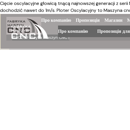
Cięcie oscylacyjne głowicą tnącą najnowszej generacji z serii
dochodzić nawet do 1m/s. Ploter Oscylacyjny to Maszyna cnc
Про компанію
Пропозиція
Магазин
М
Про компанію
Пропозиція для
©
2026
Fabryka Maszyn CNC |