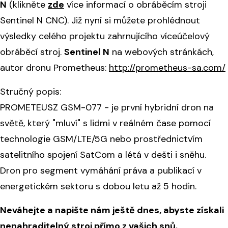
N
(klikněte
zde
více informací o obráběcím stroji
Sentinel N CNC). Již nyní si můžete prohlédnout
výsledky celého projektu zahrnujícího víceúčelový
obráběcí stroj.
Sentinel N
na webových stránkách,
autor dronu Prometheus:
http://prometheus-sa.com/
Stručný popis:
PROMETEUSZ GSM-077 - je první hybridní dron na
světě, který "mluví" s lidmi v reálném čase pomocí
technologie GSM/LTE/5G nebo prostřednictvím
satelitního spojení SatCom a létá v dešti i sněhu.
Dron pro segment vymáhání práva a publikací v
energetickém sektoru s dobou letu až 5 hodin.
Neváhejte a napište nám ještě dnes, abyste získali
nenahraditelný stroj přímo z vašich snů.