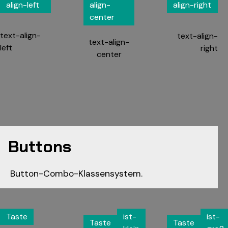
align-left
align-
align-right
center
text-align-
text-align-
text-align-
left
right
center
Buttons
Button-Combo-Klassensystem.
Taste
ist-
ist-
Taste
Taste