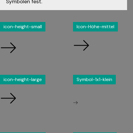
Symbolen fest.
icon-height-small
Icon-Höhe-mittel
icon-height-large
Symbol-1x1-klein