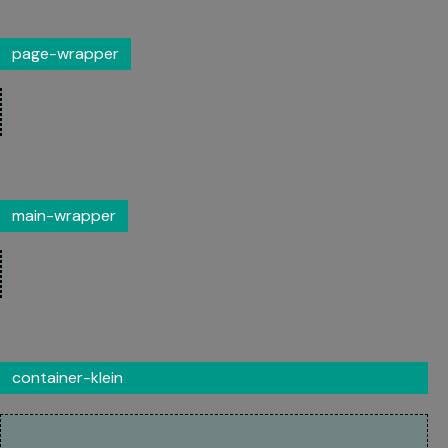
page-wrapper
main-wrapper
container-klein