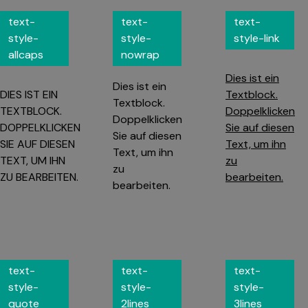
text-
text-
text-
style-
style-
style-link
allcaps
nowrap
Dies ist ein
Dies ist ein
DIES IST EIN
Textblock.
Textblock.
TEXTBLOCK.
Doppelklicken
Doppelklicken
DOPPELKLICKEN
Sie auf diesen
Sie auf diesen
SIE AUF DIESEN
Text, um ihn
Text, um ihn
TEXT, UM IHN
zu
zu
ZU BEARBEITEN.
bearbeiten.
bearbeiten.
text-
text-
text-
style-
style-
style-
quote
2lines
3lines