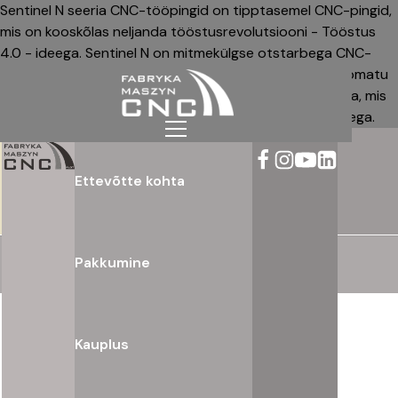
Sentinel N seeria CNC-tööpingid on tipptasemel CNC-pingid,
mis on kooskõlas neljanda tööstusrevolutsiooni - Tööstus
4.0 - ideega. Sentinel N on mitmekülgse otstarbega CNC-
pingi - see on kompromissitult konstrueeritud koos lõpmatu
laienemisvõimalusega mitme freesimis- ja lõikamispeaga, mis
on kohandatud töötamiseks mitmesuguste materjalidega.
Ettevõtte kohta
Pakkumine
Kauplus