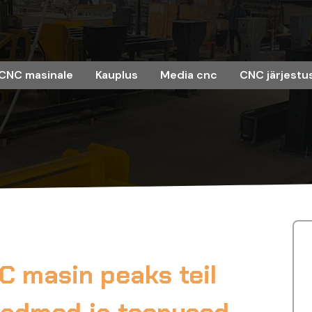
CNC masinale
Kauplus
Media cnc
CNC järjestu
NC masin peaks teil