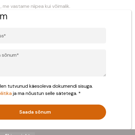
 me vastame niipea kui võimalik.
rm
 olen tutvunud käesoleva dokumendi sisuga.
iitika
ja ma nõustun selle sätetega. *
Saada sõnum