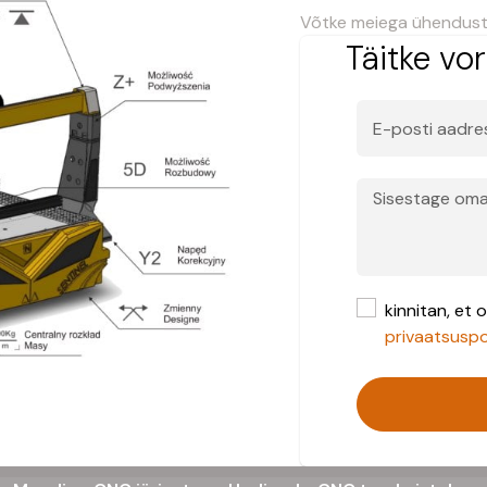
Võtke meiega ühendust,
Täitke vo
kinnitan, et
privaatsuspol