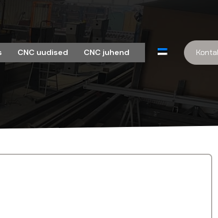
s
CNC uudised
CNC juhend
Konta