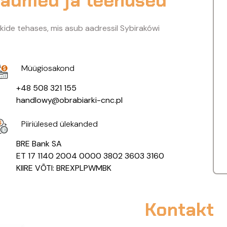
eadmed ja teenused
ide tehases, mis asub aadressil Sybirakówi
Müügiosakond
+48 508 321 155
handlowy@obrabiarki-cnc.pl
Piiriülesed ülekanded
BRE Bank SA
ET 17 1140 2004 0000 3802 3603 3160
KIIRE VÕTI: BREXPLPWMBK
Kontakt