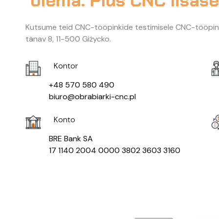
olema. Plus CNC lisas
Kutsume teid CNC-tööpinkide testimisele CNC-tööpink
tänav 8, 11-500 Giżycko.
Kontor
+48 570 580 490
biuro@obrabiarki-cnc.pl
Konto
BRE Bank SA
17 1140 2004 0000 3802 3603 3160