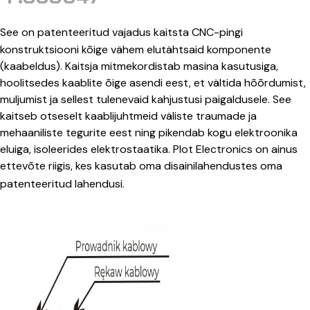
See on patenteeritud vajadus kaitsta CNC-pingi
konstruktsiooni kõige vähem elutähtsaid komponente
(kaabeldus). Kaitsja mitmekordistab masina kasutusiga,
hoolitsedes kaablite õige asendi eest, et vältida hõõrdumist,
muljumist ja sellest tulenevaid kahjustusi paigaldusele. See
kaitseb otseselt kaablijuhtmeid väliste traumade ja
mehaaniliste tegurite eest ning pikendab kogu elektroonika
eluiga, isoleerides elektrostaatika. Plot Electronics on ainus
ettevõte riigis, kes kasutab oma disainilahendustes oma
patenteeritud lahendusi.