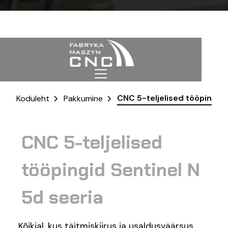
CNC 5-teljelised tööpingid 
Koduleht
Pakkumine
CNC 5-teljelised
tööpingid Sentinel N
5d seeria
Kõikjal, kus täitmiskiirus ja usaldusväärsus