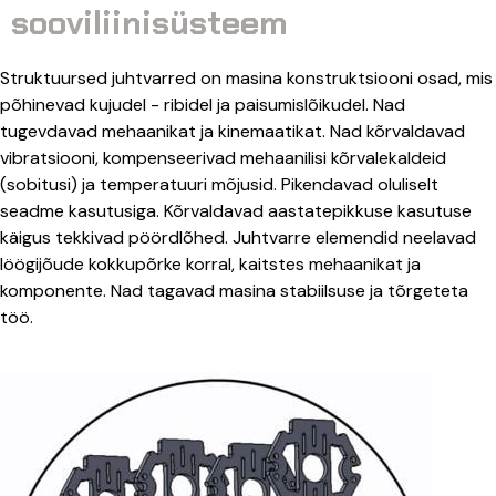
sooviliinisüsteem
Struktuursed juhtvarred on masina konstruktsiooni osad, mis
põhinevad kujudel - ribidel ja paisumislõikudel. Nad
tugevdavad mehaanikat ja kinemaatikat. Nad kõrvaldavad
vibratsiooni, kompenseerivad mehaanilisi kõrvalekaldeid
(sobitusi) ja temperatuuri mõjusid. Pikendavad oluliselt
seadme kasutusiga. Kõrvaldavad aastatepikkuse kasutuse
käigus tekkivad pöördlõhed. Juhtvarre elemendid neelavad
löögijõude kokkupõrke korral, kaitstes mehaanikat ja
komponente. Nad tagavad masina stabiilsuse ja tõrgeteta
töö.