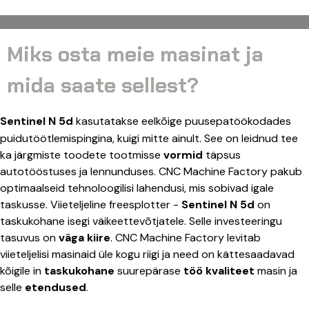
Miks osta meie masinat ja
mida saate sellest?
Sentinel N 5d
kasutatakse eelkõige puusepatöökodades
puidutöötlemispingina, kuigi mitte ainult. See on leidnud tee
ka järgmiste toodete tootmisse
vormid
täpsus
autotööstuses ja lennunduses. CNC Machine Factory pakub
optimaalseid tehnoloogilisi lahendusi, mis sobivad igale
taskusse. Viieteljeline freesplotter -
Sentinel N 5d
on
taskukohane isegi väikeettevõtjatele. Selle investeeringu
tasuvus on
väga kiire
. CNC Machine Factory levitab
viieteljelisi masinaid üle kogu riigi ja need on kättesaadavad
kõigile in
taskukohane
suurepärase
töö kvaliteet
masin ja
selle
etendused
.