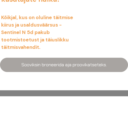
Kõikjal, kus on oluline täitmise
kiirus ja usaldusväärsus -
Sentinel N 5d pakub
tootmistoetust ja täiuslikku
täitmisvahendit.
Sooviksin broneerida aja proovikatseteks.