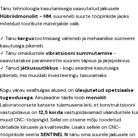
Tänu tehnoloogia kasutamisega saavutatud jäikusele
Hübriidmonoliit - HM
, suureneb suurte tööpinkide jaoks
mõeldud toorikute materjalide valik.
✓ Tänu
kergus
tootmisaeg väheneb ja mehaanilise süsteemi
kasutusiga pikeneb.
✓ Tänu omadustele
vibratsiooni summutamine
-
saavutatakse parameetrite suurem täpsus ja järjepidevus.
✓ Tänud
jätkusuutlikkus
- kogu seadme kasutusiga
pikeneb, mis muudab investeeringu tasuvamaks.
Kogu värav, sealhulgas alused, on
üleujutatud spetsiaalse
tugevdusega
. Ainulaadne täidis loob
monoliit
.
Laboratoorsete katsete tulemusena leiti, et konstruktsiooni
vastupidavus on
12,5 korda
vastupidavamad väändustele kui
muud CNC-tööpingid. Sellel on otsene mõju toodetud
detailide kiirusele ja kvaliteedile. Lisaks sellele on CNC-
tööpinkide seeria
SENTINEL N
tänu oma suurele jäikusele on