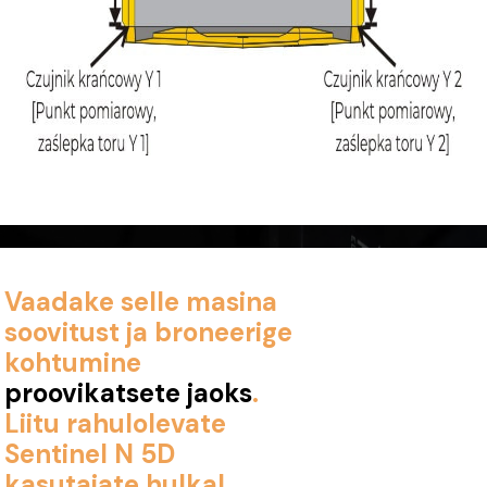
Vaadake selle masina
soovitust ja broneerige
kohtumine
proovikatsete jaoks
.
Liitu rahulolevate
Sentinel N 5D
kasutajate hulka!