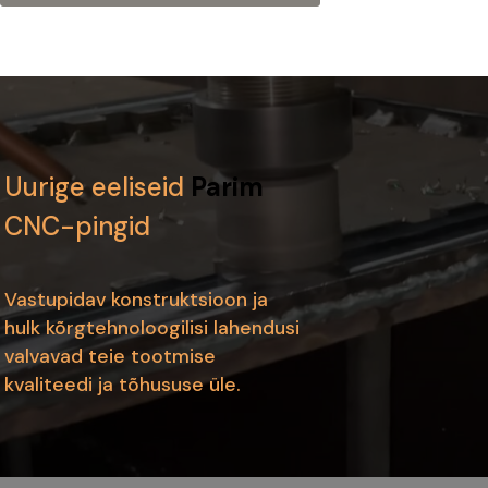
Uurige eeliseid
Parim
CNC-pingid
Vastupidav konstruktsioon ja
hulk kõrgtehnoloogilisi lahendusi
valvavad teie tootmise
kvaliteedi ja tõhususe üle.