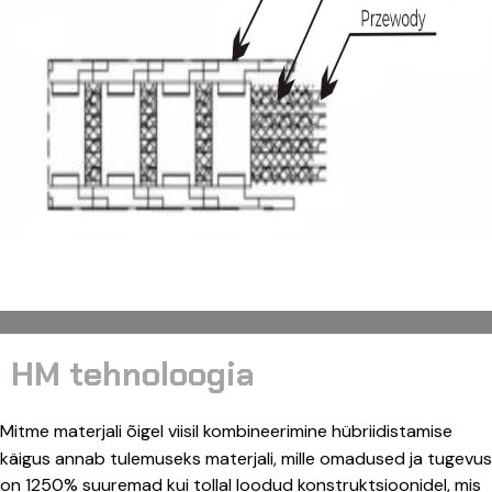
HM tehnoloogia
Mitme materjali õigel viisil kombineerimine hübriidistamise
käigus annab tulemuseks materjali, mille omadused ja tugevus
on 1250% suuremad kui tollal loodud konstruktsioonidel, mis