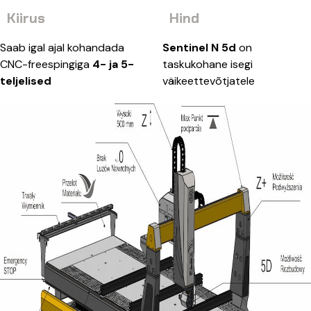
Kiirus
Hind
Saab igal ajal kohandada
Sentinel N 5d
on
CNC-freespingiga
4- ja 5-
taskukohane isegi
teljelised
väikeettevõtjatele