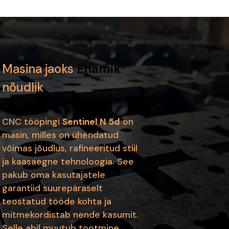
Masina jaoks
Enamik
nõudlik
CNC tööpingi
Sentinel N 5d
on
masin, milles on ühendatud
võimas jõudlus, rafineeritud stiil
ja kaasaegne tehnoloogia. See
pakub oma kasutajatele
garantiid suurepäraselt
teostatud tööde kohta ja
mitmekordistab nende kasumit.
Selle abil muutub tootmine