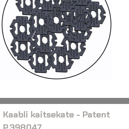
Kaabli kaitsekate - Patent
P.398047