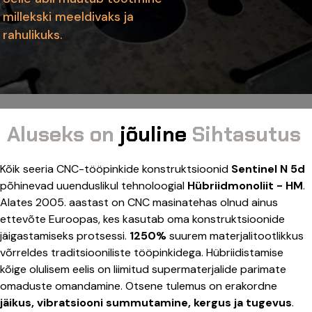
millekski meeldivaks ja
rahulikuks.
Aluseks on
jõuline
Sihtasutus
Kõik seeria CNC-tööpinkide konstruktsioonid
Sentinel N 5d
põhinevad uuenduslikul tehnoloogial
Hübriidmonoliit - HM
.
Alates 2005. aastast on CNC masinatehas olnud ainus
ettevõte Euroopas, kes kasutab oma konstruktsioonide
jäigastamiseks protsessi.
1250%
suurem materjalitootlikkus
võrreldes traditsiooniliste tööpinkidega. Hübriidistamise
kõige olulisem eelis on liimitud supermaterjalide parimate
omaduste omandamine. Otsene tulemus on erakordne
jäikus, vibratsiooni summutamine, kergus ja tugevus
.