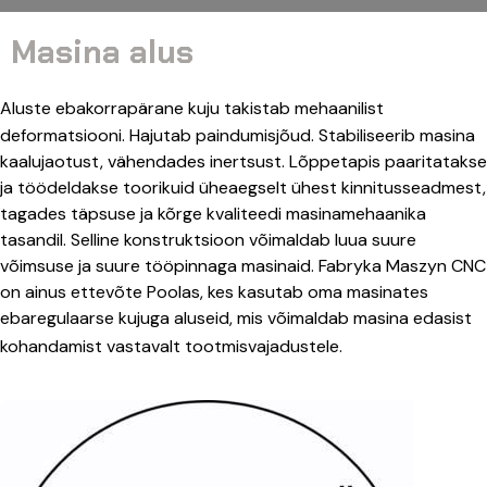
Masina alus
Aluste ebakorrapärane kuju takistab mehaanilist
deformatsiooni. Hajutab paindumisjõud. Stabiliseerib masina
kaalujaotust, vähendades inertsust. Lõppetapis paaritatakse
ja töödeldakse toorikuid üheaegselt ühest kinnitusseadmest,
tagades täpsuse ja kõrge kvaliteedi masinamehaanika
tasandil. Selline konstruktsioon võimaldab luua suure
võimsuse ja suure tööpinnaga masinaid. Fabryka Maszyn CNC
on ainus ettevõte Poolas, kes kasutab oma masinates
ebaregulaarse kujuga aluseid, mis võimaldab masina edasist
kohandamist vastavalt tootmisvajadustele.