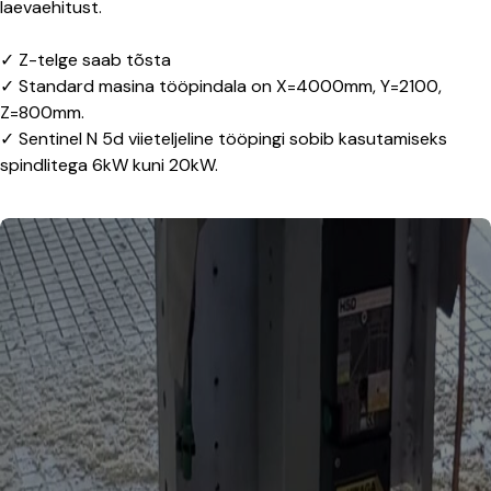
laevaehitust.
‍✓ Z-telge saab tõsta
✓ Standard masina tööpindala on X=4000mm, Y=2100,
Z=800mm.
✓ Sentinel N 5d viieteljeline tööpingi sobib kasutamiseks
spindlitega 6kW kuni 20kW.