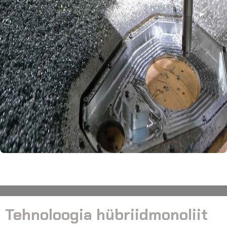
Tehnoloogia hübriidmonoliit