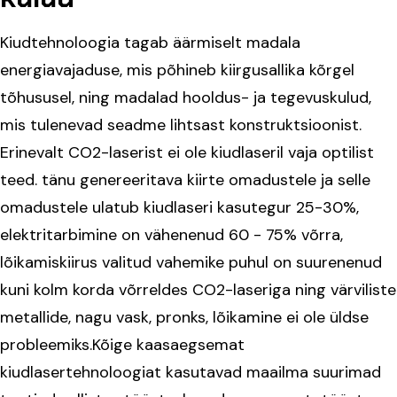
Kiudtehnoloogia tagab äärmiselt madala
energiavajaduse, mis põhineb kiirgusallika kõrgel
tõhususel, ning madalad hooldus- ja tegevuskulud,
mis tulenevad seadme lihtsast konstruktsioonist.
Erinevalt CO2-laserist ei ole kiudlaseril vaja optilist
teed. tänu genereeritava kiirte omadustele ja selle
omadustele ulatub kiudlaseri kasutegur 25-30%,
elektritarbimine on vähenenud 60 - 75% võrra,
lõikamiskiirus valitud vahemike puhul on suurenenud
kuni kolm korda võrreldes CO2-laseriga ning värviliste
metallide, nagu vask, pronks, lõikamine ei ole üldse
probleemiks.Kõige kaasaegsemat
kiudlasertehnoloogiat kasutavad maailma suurimad