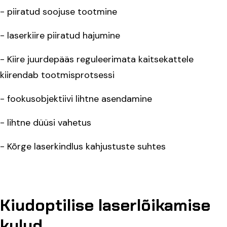
- piiratud soojuse tootmine
- laserkiire piiratud hajumine
- Kiire juurdepääs reguleerimata kaitsekattele
kiirendab tootmisprotsessi
- fookusobjektiivi lihtne asendamine
- lihtne düüsi vahetus
- Kõrge laserkindlus kahjustuste suhtes
Kiudoptilise laserlõikamise
kulud