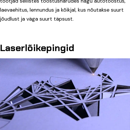
tootjad sellistes tööstusharudes nagu autotööstus,
laevaehitus, lennundus ja kõikjal, kus nõutakse suurt
jõudlust ja väga suurt täpsust.
Laserlõikepingid