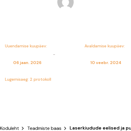
Przemysław Szymański
Uuendamise kuupäev:
Avaldamise kuupäev:
-
06 jaan. 2026
10 veebr. 2024
Lugemisaeg:
2
protokoll
Laserkiudude eelised ja 
Koduleht
Teadmiste baas