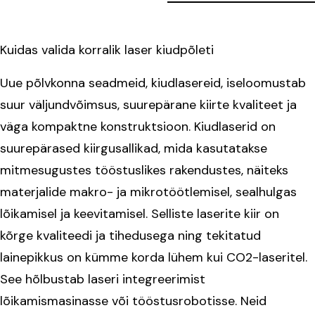
Kuidas valida korralik laser kiudpõleti
Uue põlvkonna seadmeid, kiudlasereid, iseloomustab
suur väljundvõimsus, suurepärane kiirte kvaliteet ja
väga kompaktne konstruktsioon. Kiudlaserid on
suurepärased kiirgusallikad, mida kasutatakse
mitmesugustes tööstuslikes rakendustes, näiteks
materjalide makro- ja mikrotöötlemisel, sealhulgas
lõikamisel ja keevitamisel. Selliste laserite kiir on
kõrge kvaliteedi ja tihedusega ning tekitatud
lainepikkus on kümme korda lühem kui CO2-laseritel.
See hõlbustab laseri integreerimist
lõikamismasinasse või tööstusrobotisse. Neid