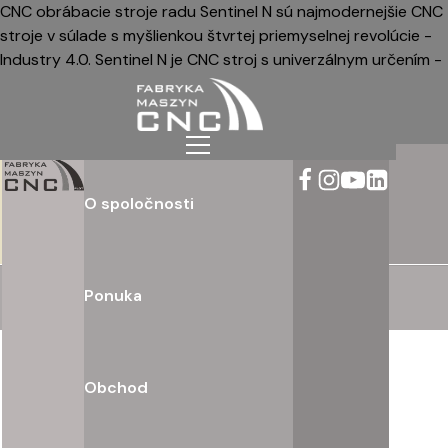
CNC obrábacie stroje radu Sentinel N sú najmodernejšie CNC
stroje v súlade s myšlienkou štvrtej priemyselnej revolúcie -
Industry 4.0. Sentinel N je CNC stroj s univerzálnym určením -
nekompromisne navrhnutý s možnosťou nekonečného
rozšírenia o viacero frézovacích a rezacích hláv,
prispôsobený na prácu s najrôznejšími materiálmi.
O spoločnosti
Ponuka
Obchod