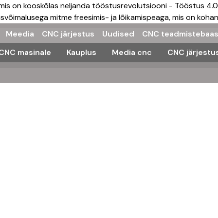
mis on kooskõlas neljanda tööstusrevolutsiooni - Tööstus 4.0
isvõimalusega mitme freesimis- ja lõikamispeaga, mis on koh
Meedia
CNC järjestus
Uudised
CNC teadmistebaa
CNC masinale
Kauplus
Media cnc
CNC järjestu