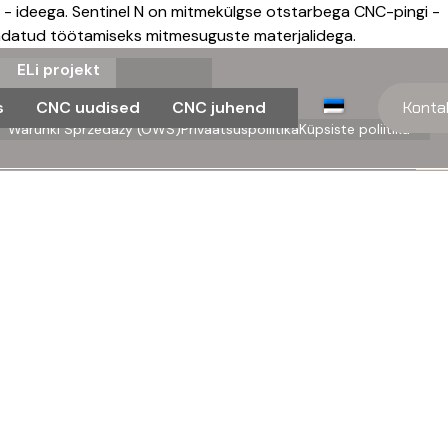
 - ideega. Sentinel N on mitmekülgse otstarbega CNC-pingi -
andatud töötamiseks mitmesuguste materjalidega.
s
ELi projekt
s
CNC uudised
CNC juhend
Konta
Warunki Sprzedaży (OWS)
Privaatsuspoliitika
Küpsiste poliitika