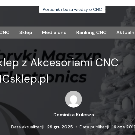
Poradnik i baza wiedzy o CNC
 CNC
Sklep
Media cnc
Ranking CNC
Aktualn
klep z Akcesoriami CNC
Csklep.pl
Dominika Kulesza
•
Data aktualizacji:
29 gru 2025
Data publikacji:
16 cze 201