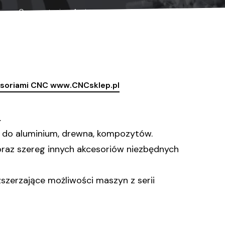
Czas czytania:
< 1 minuta
esoriami CNC www.CNCsklep.pl
.
w do aluminium, drewna, kompozytów.
 oraz szereg innych akcesoriów niezbędnych
szerzające możliwości maszyn z serii