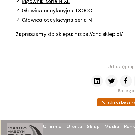
✓
Bigownik seria N XL
✓
Głowica oscylacyjna T3000
✓
Głowica oscylacyjna seria N
Zapraszamy do sklepu:
https://cnc.sklep.pl/
Udostępnij 
Kategor
Poradnik i baza 
O firmie
Oferta
Sklep
Media
Rank