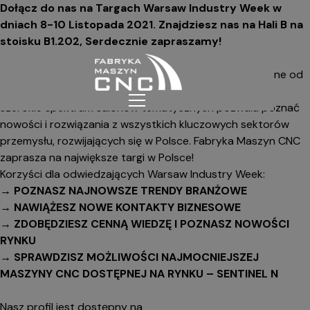
Dołącz do nas na Targach Warsaw Industry Week w
dniach 8-10 Listopada 2021. Znajdziesz nas na Hali B na
stoisku B1.202, Serdecznie zapraszamy!
Warsaw Industry Week to Międzynarodowe Targi
Innowacyjnych Rozwiązań Przemysłowych organizowane od
2016 roku w Ptak Warsaw Expo. Ogromna przestrzeń i
szerokie spektrum salonów tematycznych pozwala poznać
nowości i rozwiązania z wszystkich kluczowych sektorów
przemysłu, rozwijających się w Polsce. Fabryka Maszyn CNC
zaprasza na największe targi w Polsce!
Korzyści dla odwiedzających Warsaw Industry Week:
→ POZNASZ NAJNOWSZE TRENDY BRANŻOWE
→
NAWIĄŻESZ NOWE KONTAKTY BIZNESOWE
→
ZDOBĘDZIESZ CENNĄ WIEDZĘ I POZNASZ NOWOŚCI
RYNKU
→
SPRAWDZISZ MOŻLIWOŚCI NAJMOCNIEJSZEJ
MASZYNY CNC DOSTĘPNEJ NA RYNKU – SENTINEL N
Nasz profil jest dostępny na