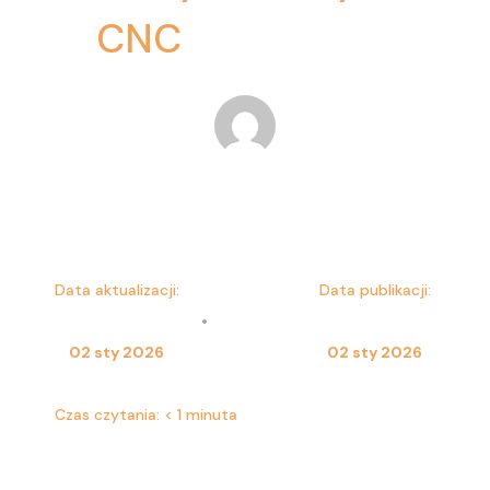
CNC
Przemysław Szymański
Data aktualizacji:
Data publikacji:
•
02 sty 2026
02 sty 2026
Czas czytania:
< 1 minuta